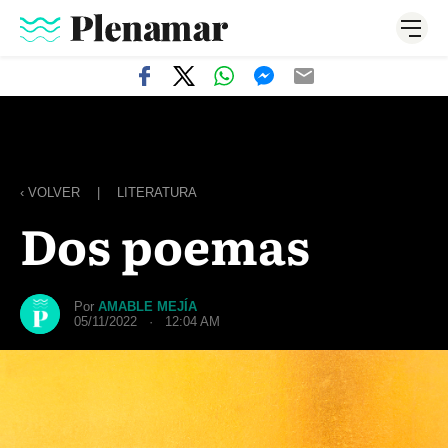
‹ VOLVER
|
LITERATURA
Dos poemas
Por
AMABLE MEJÍA
05/11/2022 · 12:04 AM