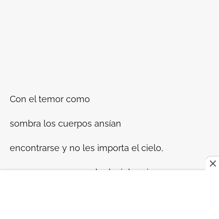
Con el temor como
sombra los cuerpos ansían
encontrarse y no les importa el cielo,
cosa que no se puede decir lo mismo
del polvo cósmico, ni el de la creación,