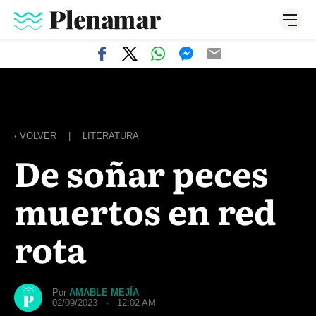
‹ VOLVER
|
LITERATURA
De soñar peces
muertos en red
rota
Por
AMABLE MEJÍA
02/09/2023 · 12:02 AM