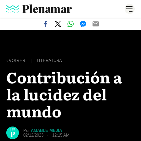
‹ VOLVER
|
LITERATURA
Contribución a
la lucidez del
mundo
Por
AMABLE MEJÍA
02/12/2023 · 12:15 AM