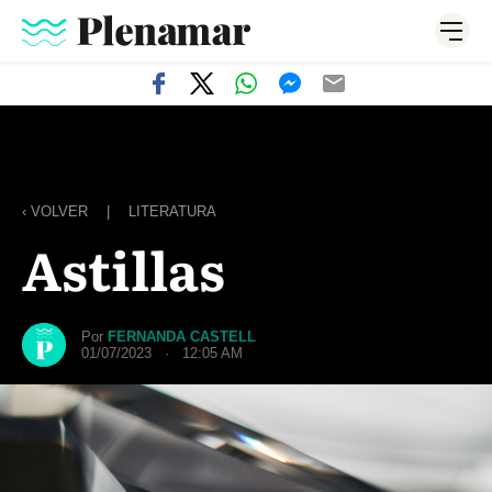
‹ VOLVER
|
LITERATURA
Astillas
Por
FERNANDA CASTELL
01/07/2023 · 12:05 AM