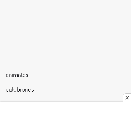
animales
culebrones
realities de obesas en recuperación
alcohólicos en recuperación