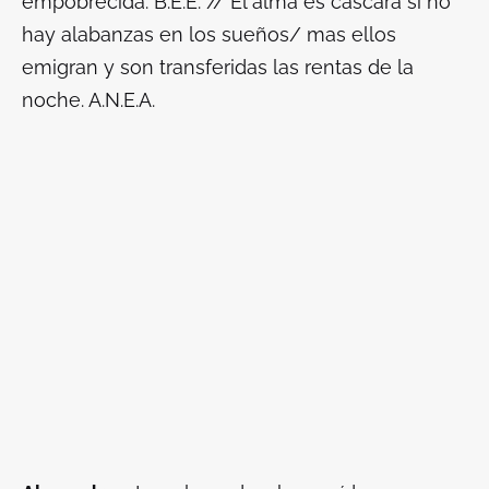
empobrecida. B.E.E. // El alma es cáscara si no
hay alabanzas en los sueños/ mas ellos
emigran y son transferidas las rentas de la
noche. A.N.E.A.