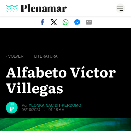
‹ VOLVER
|
LITERATURA
Alfabeto Víctor
Villegas
Por
YLONKA NACIDIT-PERDOMO
05/10/2024 · 01:18 AM