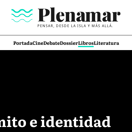
PENSAR, DESDE LA ISLA Y MÁS ALLÁ.
Portada
Cine
Debate
Dossier
Libros
Literatura
mito e identidad