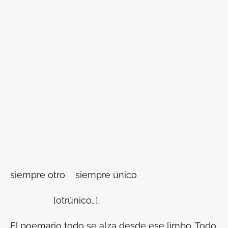
siempre otro siempre único
[
otrúnico…
].
El poemario todo se alza desde ese limbo
. Todo