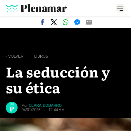
‹ VOLVER
|
LIBROS
La seducción y
su ética
Por
CLARA DOBARRO
04/01/2025 · 12:44 AM