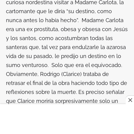
curiosa nordestina visitar a Madame Carlota, la
cartomante que le diría “su destino, como
nunca antes lo había hecho”. Madame Carlota
era una ex prostituta, obesa y obsesa con Jesús
y los santos, como acostumbran todas las
santeras que, tal vez para endulzarle la azarosa
vida de su pasado, le predijo un destino en lo
sumo venturoso. Solo que era el equivocado.
Obviamente, Rodrigo (Clarice) trataba de
retrasar el final de la obra haciendo todo tipo de
reflexiones sobre la muerte. Es preciso señalar
que Clarice moriría sorpresivamente solo un
mes después de terminar esta
novella
.
A decir verdad, esta última parte de la obra,
entre sendas dudas del escritor y mías, me