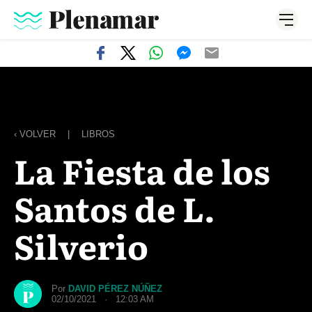
‹ VOLVER
|
LIBROS
La Fiesta de los
Santos de L.
Silverio
Por
DAVID PÉREZ NÚÑEZ
02/10/2021 · 12:03 AM