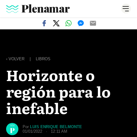
‹ VOLVER
|
LIBROS
Horizonte o
región para lo
inefable
Por
LUIS ENRIQUE BELMONTE
01/01/2022 · 12:11 AM