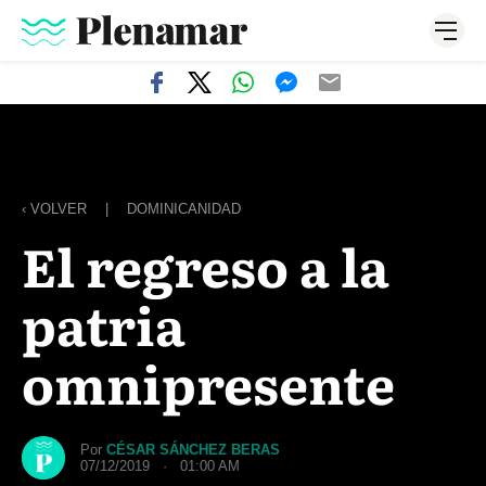
‹ VOLVER
|
DOMINICANIDAD
El regreso a la
patria
omnipresente
Por
CÉSAR SÁNCHEZ BERAS
07/12/2019 · 01:00 AM