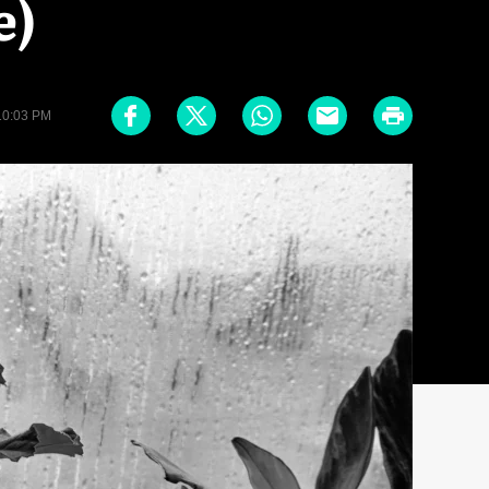
e)
10:03 PM