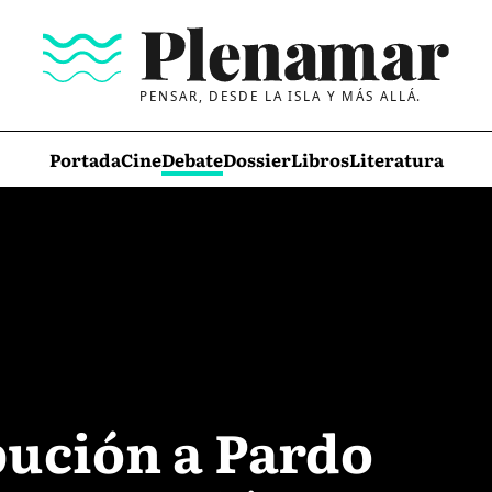
PENSAR, DESDE LA ISLA Y MÁS ALLÁ.
Portada
Cine
Debate
Dossier
Libros
Literatura
bución a Pardo