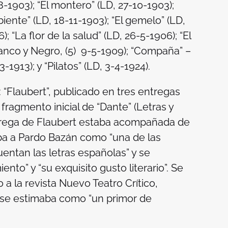
-8-1903); “El montero” (
LD
, 27-10-1903);
iente” (
LD
, 18-11-1903); “El gemelo” (
LD
,
); “La flor de la salud” (
LD
, 26-5-1906); “El
anco y Negro
, (5) 9-5-1909); “Compaña” –
3-1913); y “Pilatos” (
LD
, 3-4-1924).
“Flaubert”, publicado en tres entregas
el fragmento inicial de “Dante” (
Letras y
entrega de Flaubert estaba acompañada de
ba a Pardo Bazán como “una de las
entan las letras españolas” y se
nto” y “su exquisito gusto literario”. Se
 a la revista
Nuevo Teatro Crítico
,
 se estimaba como “un primor de