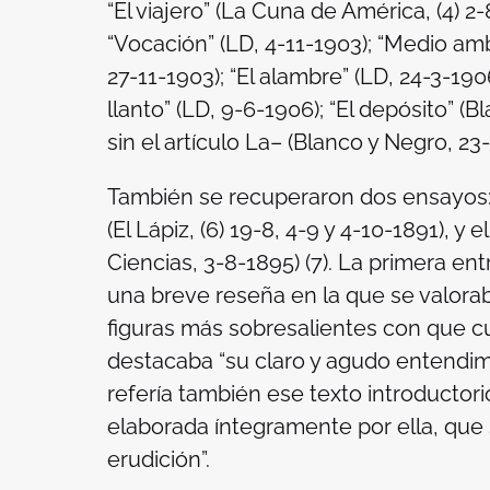
“El viajero” (
La Cuna de América
, (4) 2
“Vocación” (
LD
, 4-11-1903); “Medio amb
27-11-1903); “El alambre” (
LD
, 24-3-1906
llanto” (
LD
, 9-6-1906); “El depósito” (
Bl
sin el artículo La– (
Blanco y Negro
, 23-
También se recuperaron dos ensayos: 
(
El Lápiz
, (6) 19-8, 4-9 y 4-10-1891), y 
Ciencias
, 3-8-1895) (7). La primera 
una breve reseña en la que se valora
figuras más sobresalientes con que cu
destacaba “su claro y agudo entendimie
refería también ese texto introductorio
elaborada íntegramente por ella, que
erudición”.