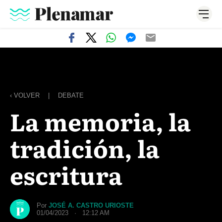
‹ VOLVER
|
DEBATE
La memoria, la
tradición, la
escritura
Por
JOSÉ A. CASTRO URIOSTE
01/04/2023 · 12:12 AM