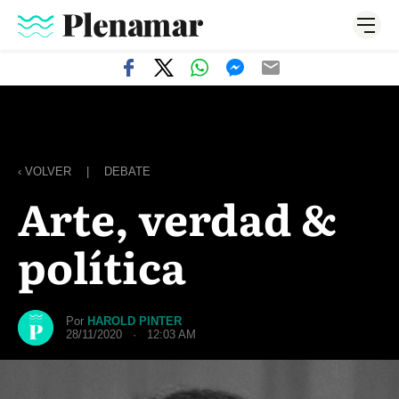
‹ VOLVER
|
DEBATE
Arte, verdad &
política
Por
HAROLD PINTER
28/11/2020 · 12:03 AM