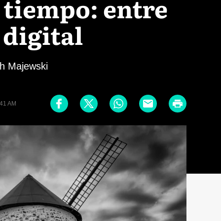
 tiempo: entre
 digital
ch Majewski
:41 AM