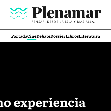
PENSAR, DESDE LA ISLA Y MÁS ALLÁ.
Portada
Cine
Debate
Dossier
Libros
Literatura
o experiencia