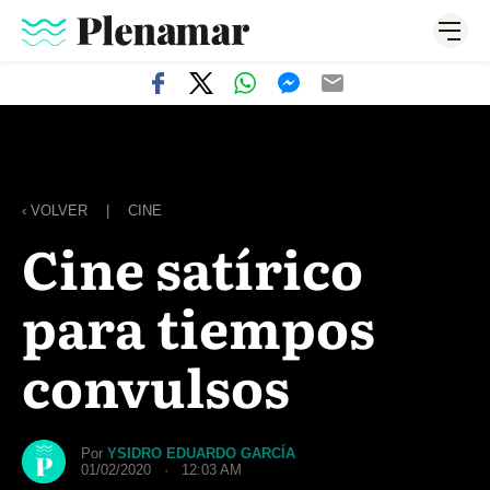
‹ VOLVER
|
CINE
Cine satírico
para tiempos
convulsos
Por
YSIDRO EDUARDO GARCÍA
01/02/2020 · 12:03 AM