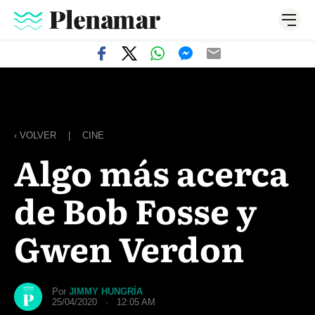
‹ VOLVER
|
CINE
Algo más acerca
de Bob Fosse y
Gwen Verdon
Por
JIMMY HUNGRÍA
25/04/2020 · 12:05 AM