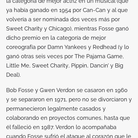
la categoría de mejor actriz en un musical (que
ya había ganado en 1954 por
Can-Can
y al que
volvería a ser nominada dos veces más por
Sweet Charity
y
Chicago
), mientras Fosse ganó
dicho premio en la categoría de mejor
coreografía por
Damn Yankees
y
Redhead
(y lo
ganó otras seis veces por
The Pajama Game
,
Little Me
,
Sweet Charity
,
Pippin
,
Dancin’
y
Big
Deal
).
Bob Fosse y Gwen Verdon se casaron en 1960
y se separaron en 1971, pero no se divorciaron y
permanecieron legalmente casados ​​y
colaborando en proyectos comunes, hasta que
él falleció en 1987. Verdon lo acompañaba
cuando Fosse sufrió el ataque al corazón que le