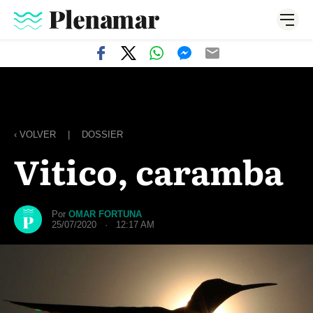
‹ VOLVER
|
DOSSIER
Vitico, caramba
Por
OMAR FORTUNA
25/07/2020 · 12:17 AM