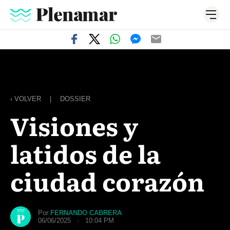
‹ VOLVER
|
DOSSIER
Visiones y
latidos de la
ciudad corazón
Por
FERNANDO CABRERA
06/06/2025 · 10:04 PM