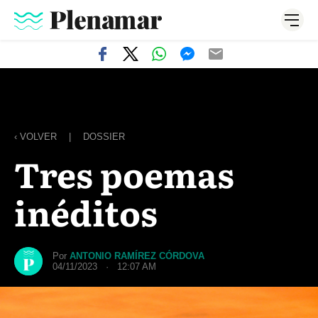
‹ VOLVER
|
DOSSIER
Tres poemas
inéditos
Por
ANTONIO RAMÍREZ CÓRDOVA
04/11/2023 · 12:07 AM