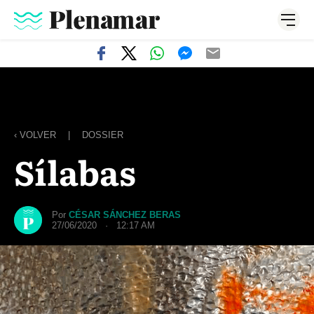
‹ VOLVER
|
DOSSIER
Sílabas
Por
CÉSAR SÁNCHEZ BERAS
27/06/2020 · 12:17 AM