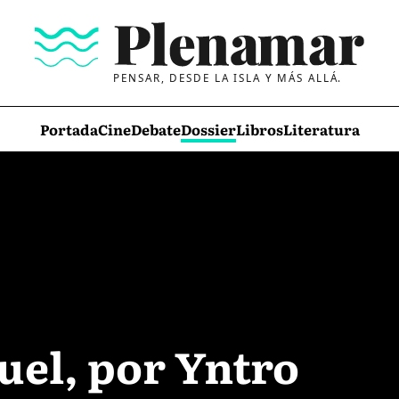
PENSAR, DESDE LA ISLA Y MÁS ALLÁ.
Portada
Cine
Debate
Dossier
Libros
Literatura
uel, por Yntro