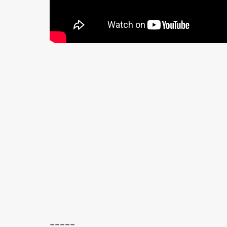
_____