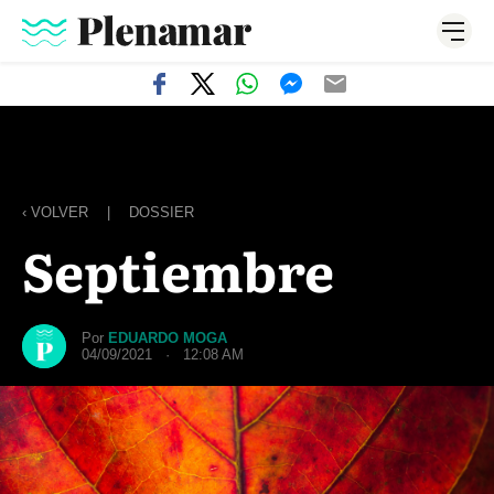
‹ VOLVER
|
DOSSIER
Septiembre
Por
EDUARDO MOGA
04/09/2021 · 12:08 AM