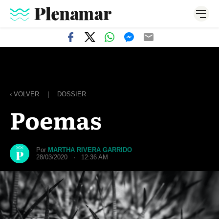
‹ VOLVER
|
DOSSIER
Poemas
Por
MARTHA RIVERA GARRIDO
28/03/2020 · 12:36 AM