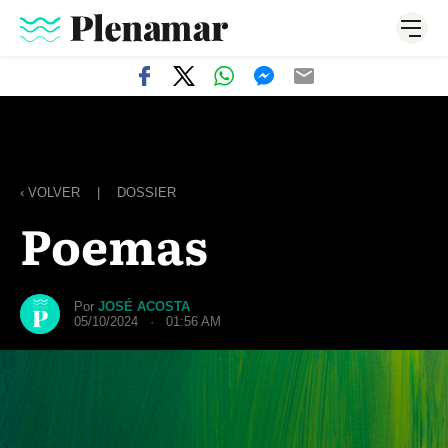
‹ VOLVER
|
DOSSIER
Poemas
Por
JOSÉ ACOSTA
05/10/2024 · 01:56 AM