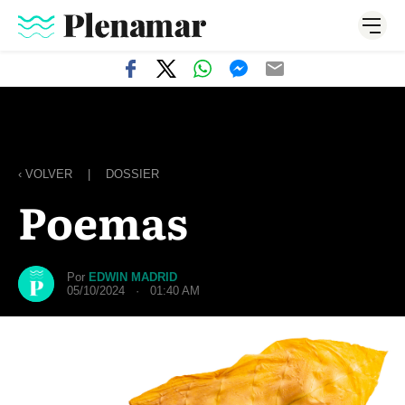
‹ VOLVER
|
DOSSIER
Poemas
Por
EDWIN MADRID
05/10/2024 · 01:40 AM