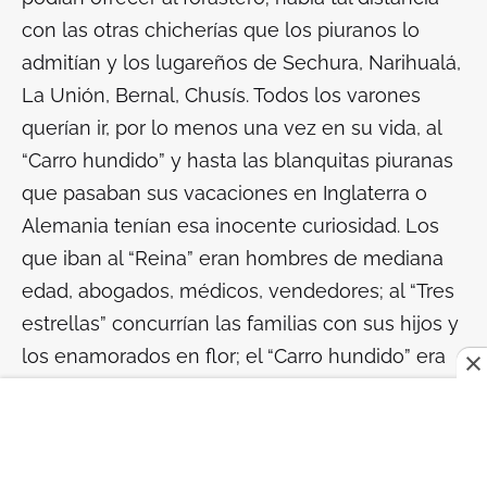
con las otras chicherías que los piuranos lo
admitían y los lugareños de Sechura, Narihualá,
La Unión, Bernal, Chusís. Todos los varones
querían ir, por lo menos una vez en su vida, al
“Carro hundido” y hasta las blanquitas piuranas
que pasaban sus vacaciones en Inglaterra o
Alemania tenían esa inocente curiosidad. Los
que iban al “Reina” eran hombres de mediana
edad, abogados, médicos, vendedores; al “Tres
estrellas” concurrían las familias con sus hijos y
los enamorados en flor; el “Carro hundido” era
un lugar mágico, un paraíso terrenal cuyo
nombre todos sabían y se tejían leyendas sobre
el origen de ese nombre inexplicable.