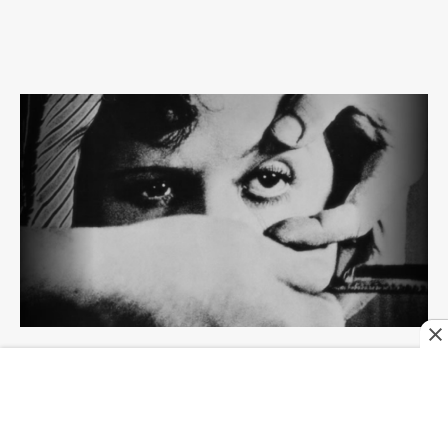
“UN PERRO ANDALUZ” Y EL PRIMER
MANIFIESTO DEL SURREALISMO
Circunstancias de su creación