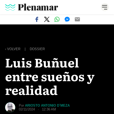
‹ VOLVER
|
DOSSIER
Luis Buñuel
entre sueños y
realidad
Por
ARIOSTO ANTONIO D´MEZA
02/11/2024 · 12:36 AM