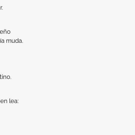
r.
ueño
fía muda.
tino.
en lea: