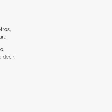
,
tros,
ara.
o,
 decir.