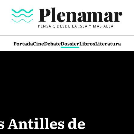
PENSAR, DESDE LA ISLA Y MÁS ALLÁ.
Portada
Cine
Debate
Dossier
Libros
Literatura
s Antilles de