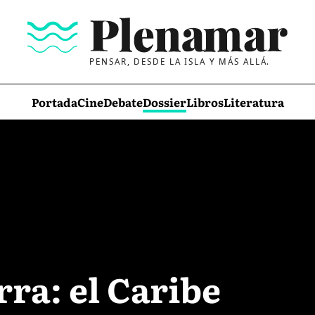
PENSAR, DESDE LA ISLA Y MÁS ALLÁ.
Portada
Cine
Debate
Dossier
Libros
Literatura
ra: el Caribe