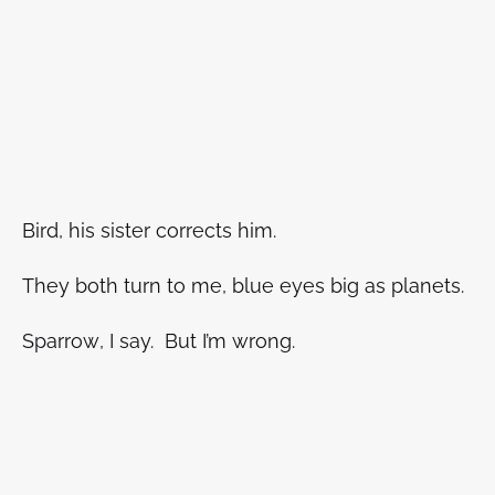
Bird, his sister corrects him.
They both turn to me, blue eyes big as planets.
Sparrow
, I say. But I’m wrong.