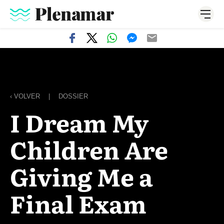
‹ VOLVER
|
DOSSIER
I Dream My
Children Are
Giving Me a
Final Exam