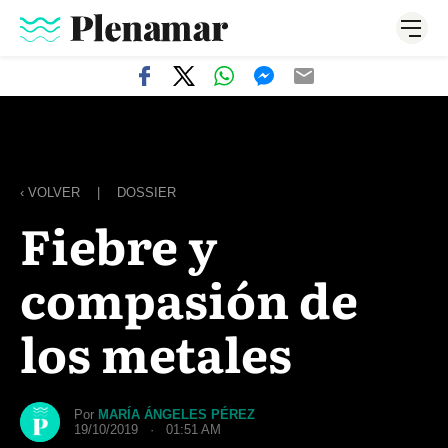
‹ VOLVER
|
DOSSIER
Fiebre y
compasión de
los metales
Por
MARÍA ÁNGELES PÉREZ
19/10/2019 · 01:51 AM