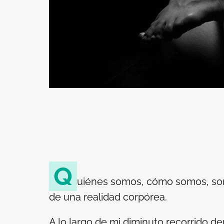
Q
uiénes somos, cómo somos, son
de una realidad corpórea.
A lo largo de mi diminuto recorrido den