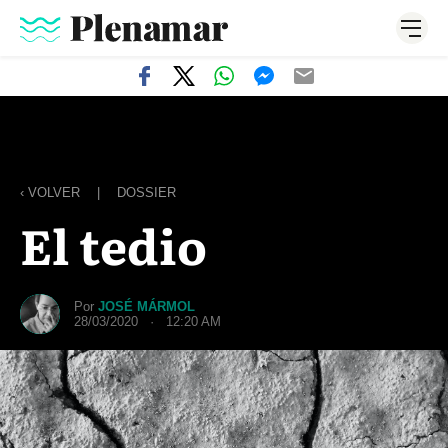
‹ VOLVER
|
DOSSIER
El tedio
Por
JOSÉ MÁRMOL
28/03/2020 · 12:20 AM