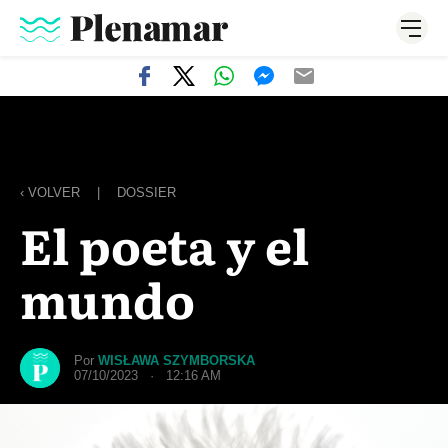
‹ VOLVER
|
DOSSIER
El poeta y el
mundo
Por
WISŁAWA SZYMBORSKA
07/10/2023 · 12:16 AM