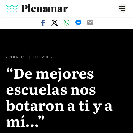
‹ VOLVER
|
DOSSIER
“De mejores
escuelas nos
botaron a ti y a
mí…”