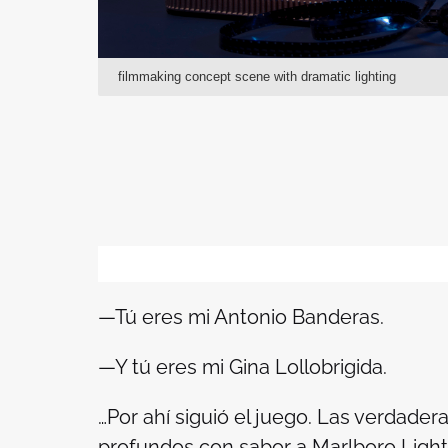
filmmaking concept scene with dramatic lighting
—Tú eres mi Antonio Banderas.
—Y tú eres mi Gina Lollobrigida.
…Por ahí siguió el juego. Las verdade
profundos con sabor a Marlboro Lights