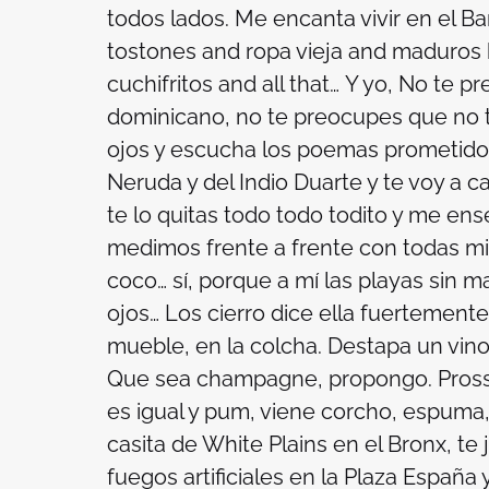
todos lados. Me encanta vivir en el Ba
tostones and ropa vieja and maduros be
cuchifritos and all that…
Y yo, No te pr
dominicano, no te preocupes que no te 
ojos y escucha los poemas prometid
Neruda y del Indio Duarte y te voy a c
te lo quitas todo todo todito y me en
medimos frente a frente con todas mi
coco… sí, porque a mí las playas sin m
ojos… Los cierro dice ella fuertement
mueble, en la colcha. Destapa un vino.
Que sea champagne, propongo. Prosse
es igual y pum, viene corcho, espuma, 
casita de White Plains en el Bronx, te
fuegos artificiales en la Plaza España 