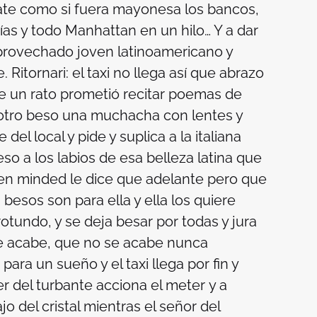
ate como si fuera mayonesa los bancos,
ías y todo Manhattan en un hilo… Y a dar
aprovechado joven latinoamericano y
 Ritornari: el taxi no llega así que abrazo
e un rato prometió recitar poemas de
 otro beso una muchacha con lentes y
el local y pide y suplica a la italiana
so a los labios de esa belleza latina que
en minded
le dice que adelante pero que
besos son para ella y ella los quiere
rotundo, y se deja besar por todas y jura
se acabe, que no se acabe nunca
ara un sueño y el taxi llega por fin y
fer del turbante acciona el
meter
y a
o del cristal mientras el señor del