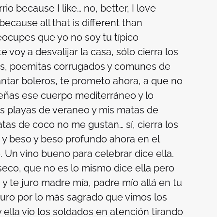
rrio
because I like… no, better, I love
cause all that is different than
eocupes que yo no soy tu típico
voy a desvalijar la casa, sólo cierra los
os, poemitas corrugados y comunes de
antar boleros, te prometo ahora, a que no
señas ese cuerpo mediterráneo y lo
s playas de veraneo y mis matas de
atas de coco no me gustan… sí, cierra los
e y beso y beso profundo ahora en el
 Un vino bueno para celebrar dice ella.
co, que no es lo mismo dice ella pero
y te juro madre mía, padre mío allá en tu
 juro por lo más sagrado que vimos los
y ella vio los soldados en atención tirando