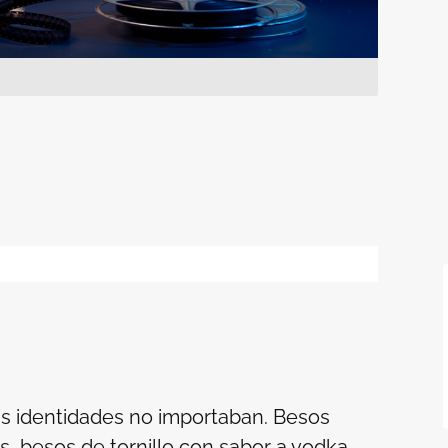
ras identidades no importaban. Besos
, besos de tornillo con sabor a vodka,