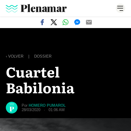
‹ VOLVER
|
DOSSIER
Cuartel
Babilonia
Por
HOMERO PUMAROL
28/03/2020 · 01:06 AM