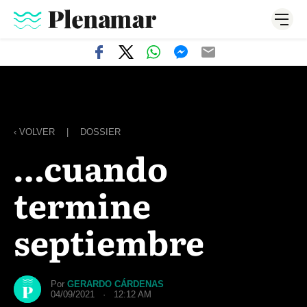
‹ VOLVER
|
DOSSIER
…cuando
termine
septiembre
Por
GERARDO CÁRDENAS
04/09/2021 · 12:12 AM