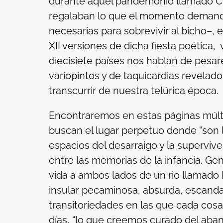
durante aquel pandemonio llamado CO
regalaban lo que el momento demandaba
necesarias para sobrevivir al bicho–, 
XII versiones de dicha fiesta poética,
diecisiete países nos hablan de pesar
variopintos y de taquicardias revelad
transcurrir de nuestra telúrica época
Encontraremos en estas páginas múlti
buscan el lugar perpetuo donde “son 
espacios del desarraigo y la superviv
entre las memorias de la infancia. Ge
vida a ambos lados de un rio llamado
insular pecaminosa, absurda, escanda
transitoriedades en las que cada cosa o
días, “lo que creemos curado del aband