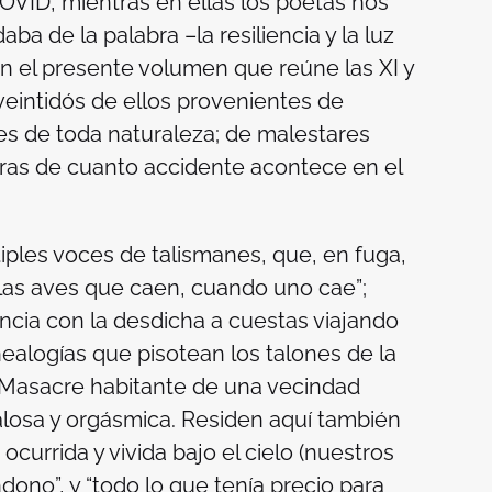
VID, mientras en ellas los poetas nos
 de la palabra –la resiliencia y la luz
en el presente volumen que reúne las XI y
 veintidós de ellos provenientes de
es de toda naturaleza; de malestares
oras de cuanto accidente acontece en el
.
ples voces de talismanes, que, en fuga,
las aves que caen, cuando uno cae”;
encia con la desdicha a cuestas viajando
nealogías que pisotean los talones de la
Masacre
habitante de una vecindad
losa y orgásmica. Residen aquí también
currida y vivida bajo el cielo (nuestros
ono”, y “todo lo que tenía precio para