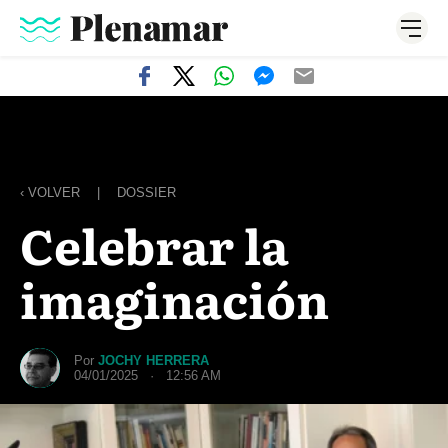
‹ VOLVER
|
DOSSIER
Celebrar la
imaginación
Por
JOCHY HERRERA
04/01/2025 · 12:56 AM