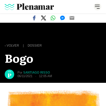
‹ VOLVER
|
DOSSIER
Bogo
Por
SANTIAGO RISSO
06/11/2021 · 12:05 AM