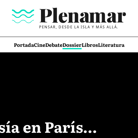
PENSAR, DESDE LA ISLA Y MÁS ALLÁ.
Portada
Cine
Debate
Dossier
Libros
Literatura
sía en París…