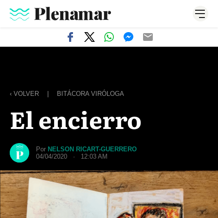
‹ VOLVER
|
BITÁCORA VIRÓLOGA
El encierro
Por
NELSON RICART-GUERRERO
04/04/2020 · 12:03 AM