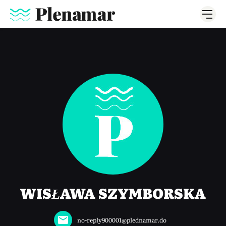
WISŁAWA SZYMBORSKA
no-reply900001@plednamar.do