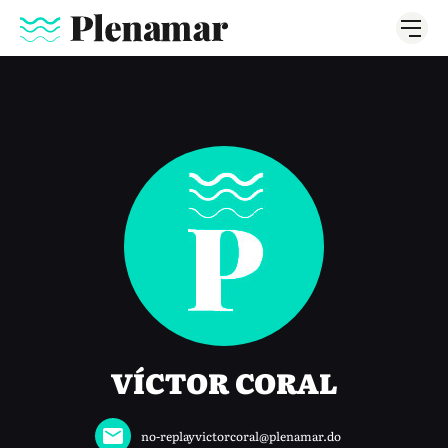
VÍCTOR CORAL
no-replayvictorcoral@plenamar.do