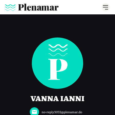
VANNA IANNI
no-reply3032@plenamar.do